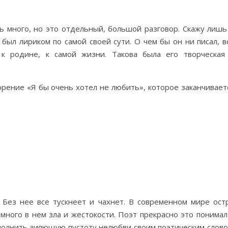
ь много, но это отдельный, большой разговор. Скажу лишь
 был лириком по самой своей сути. О чем бы он ни писал, в
к родине, к самой жизни. Такова была его творческая
рение «Я бы очень хотел не любить», которое заканчивает
 Без нее все тускнеет и чахнет. В современном мире ост
ного в нем зла и жестокости. Поэт прекрасно это понимал
осполнить зияющую пустоту нелюбви своим поэтическим слово