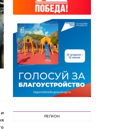
 и
РЕГИОН
ря
го