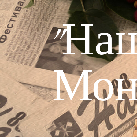
"На
Мон