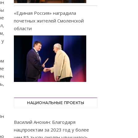
он
бы
«Единая Россия» наградила
не
почетных жителей Смоленской
л,
области
м,
 у
ом
ие
ич
ь,
НАЦИОНАЛЬНЫЕ ПРОЕКТЫ
Он
Василий Анохин: Благодаря
нацпроектам за 2023 год у более
но
чем 85 тысяч смолян улучшилось