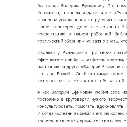
благодаря Валерию Ефимовичу. Так полу
Кортикова, в своем издательстве «Русс
Ивановна успела передать рукопись книги
Нашел спонсоров, довел все до конца. В 
презентацию в нашей районной библи
поэтический сборник «Как важно знать, что
Издавал у Рудницкого три своих поэти
Ефимовичем они были особенно дружны, не 
наставнике и друге: «Валерий Ефимович п
это дар Божий… Он был стимулятором на
хотелось писать. Не хватает тебя на этой 
А как Валерий Ефимович любил свое из
постоянно в круговерти чужого творчест
консультировать, помогать, вдохновлять.
И когда болезни выбивали его из колеи, 
творчество всегда держало его на плаву, 