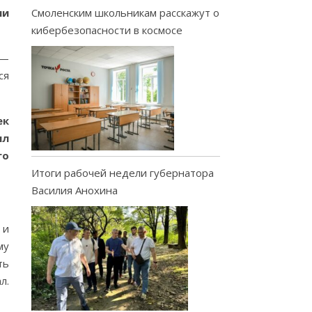
ми
Смоленским школьникам расскажут о
кибербезопасности в космосе
 —
ся
ек
ыл
го
Итоги рабочей недели губернатора
Василия Анохина
 и
му
ть
л.