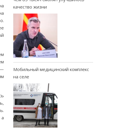
на
качество жизни
на
о.
ее
ой
ем
ем
 —
Мобильный медицинский комплекс
им
на селе
сь
ь,
ь.
 а