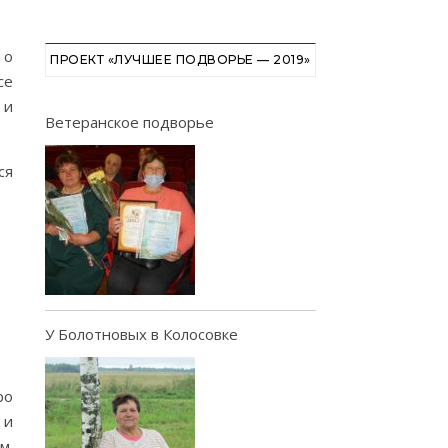
 о
ПРОЕКТ «ЛУЧШЕЕ ПОДВОРЬЕ — 2019»
се
 и
Ветеранское подворье
ся
У Болотновых в Колосовке
ро
 и
м.