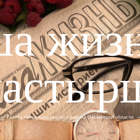
ша жизн
астыр
Газета Монастырщинского района Смоленской области