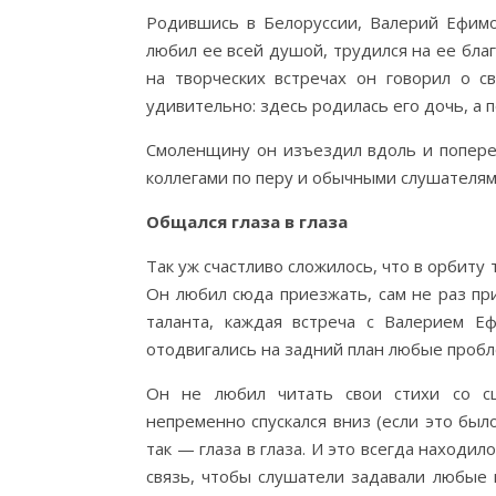
Родившись в Белоруссии, Валерий Ефим
любил ее всей душой, трудился на ее благо
на творческих встречах он говорил о 
удивительно: здесь родилась его дочь, а 
Смоленщину он изъездил вдоль и поперек
коллегами по перу и обычными слушателями
Общался глаза в глаза
Так уж счастливо сложилось, что в орбит
Он любил сюда приезжать, сам не раз при
таланта, каждая встреча с Валерием Еф
отодвигались на задний план любые пробле
Он не любил читать свои стихи со сц
непременно спускался вниз (если это был
так — глаза в глаза. И это всегда находи
связь, чтобы слушатели задавали любые в