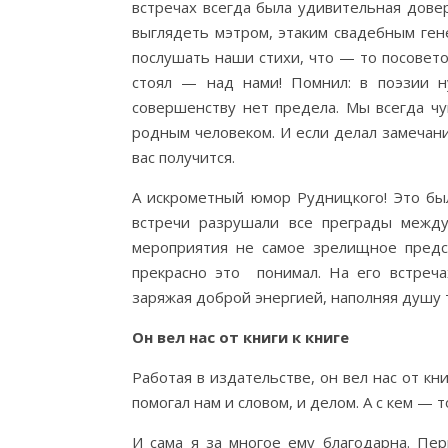
встречах всегда была удивительная довер
выглядеть мэтром, этаким свадебным ге
послушать наши стихи, что — то посовето
стоял — над нами! Помнил: в поэзии ну
совершенству нет предела. Мы всегда чув
родным человеком. И если делал замечани
вас получится.
А искрометный юмор Рудницкого! Это бы
встречи разрушали все преграды между
мероприятия не самое зрелищное предст
прекрасно это понимал. На его встреча
заряжая доброй энергией, наполняя душу 
Он вел нас от книги к книге
Работая в издательстве, он вел нас от кн
помогал нам и словом, и делом. А с кем — 
И сама я за многое ему благодарна. Пе