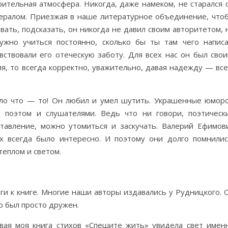
ительная атмосфера. Никогда, даже намеком, не старался 
нералом. Приезжая в наше литературное объединение, что
вать, подсказать, он никогда не давил своим авторитетом, 
жно учиться постоянно, сколько бы ты там чего написа
ствовали его отеческую заботу. Для всех нас он был свои
я, то всегда корректно, уважительно, давая надежду — все
ло что — то! Он любил и умел шутить. Украшенные юмор
 поэтом и слушателями. Ведь что ни говори, поэтическ
авление, можно утомиться и заскучать. Валерий Ефимов
х всегда было интересно. И поэтому они долго помнилис
теплом и светом.
иги к книге. Многие наши авторы издавались у Рудницкого. 
то был просто дружен.
рвая моя книга стихов «Спешите жить» увидела свет имен