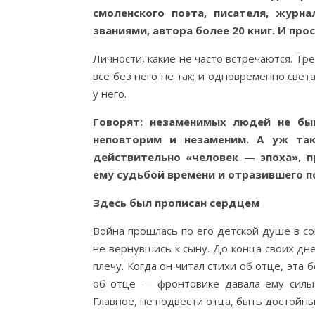
смоленского поэта, писателя, журн
званиями, автора более 20 книг. И про
Личности, какие не часто встречаются. Тр
все без него не так; и одновременно свет
у него.
Говорят: незаменимых людей не бы
неповторим и незаменим. А уж так
действительно «человек — эпоха», 
ему судьбой времени и отразившего по
Здесь был прописан
сердцем
Война прошлась по его детской душе в со
не вернувшись к сыну. До конца своих дне
плечу. Когда он читал стихи об отце, эта 
об отце — фронтовике давала ему силы д
Главное, не подвести отца, быть достойны