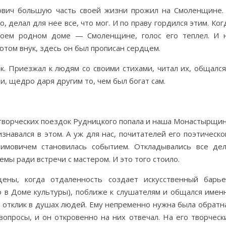
ович большую часть своей жизни прожил на Смоленщине.
, делал для нее все, что мог. И по праву гордился этим. Ког
своем родном доме — Смоленщине, голос его теплел. И 
потом внук, здесь он был прописан сердцем.
. Приезжал к людям со своими стихами, читал их, общался
, щедро даря другим то, чем был богат сам.
у творческих поездок Рудницкого попала и наша Монастырщин
знавался в этом. А уж для нас, почитателей его поэтическо
имовичем становилась событием. Откладывались все дел
мы ради встречи с мастером. И это того стоило.
ены, когда отдаленность создает искусственный барье
о в Доме культуры), поближе к слушателям и общался имен
ло отклик в душах людей. Ему непременно нужна была обратн
опросы, и он откровенно на них отвечал. На его творческ