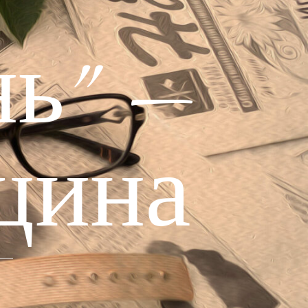
ь" —
щина