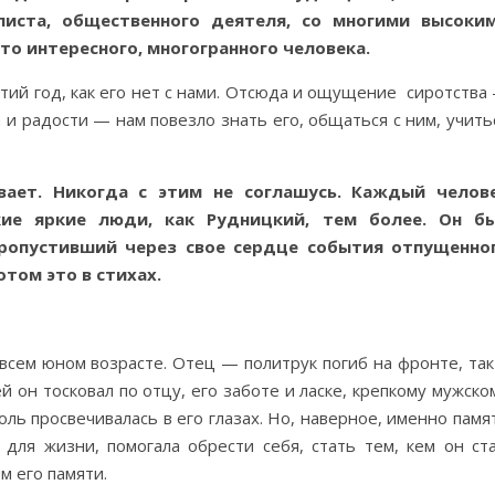
алиста, общественного деятеля, со многими высоки
сто интересного, многогранного человека.
етий год, как его нет с нами. Отсюда и ощущение сиротства
а и радости — нам повезло знать его, общаться с ним, учить
вает. Никогда с этим не соглашусь. Каждый челов
ие яркие люди, как Рудницкий, тем более. Он б
пропустивший через свое сердце события отпущенно
том это в стихах.
всем юном возрасте. Отец — политрук погиб на фронте, так
й он тосковал по отцу, его заботе и ласке, крепкому мужско
боль просвечивалась в его глазах. Но, наверное, именно памя
ля жизни, помогала обрести себя, стать тем, кем он ста
м его памяти.