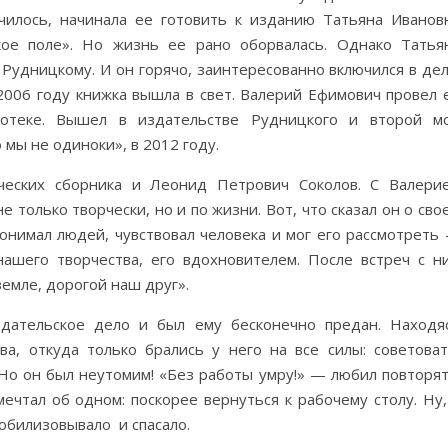
чилось, начинала ее готовить к изданию Татьяна Иванов
кое поле». Но жизнь ее рано оборвалась. Однако Татья
 Рудницкому. И он горячо, заинтересованно включился в дел
2006 году книжка вышла в свет. Валерий Ефимович провел 
отеке. Вышел в издательстве Рудницкого и второй м
 мы не одиноки», в 2012 году.
ческих сборника и Леонид Петрович Соколов. С Валери
только творчески, но и по жизни. Вот, что сказал он о сво
онимал людей, чувствовал человека и мог его рассмотреть
шего творчества, его вдохновителем. После встреч с н
земле, дорогой наш друг».
дательское дело и был ему бесконечно предан. Находя
ва, откуда только брались у него на все силы: советоват
 Но он был неутомим! «Без работы умру!» — любил повторят
мечтал об одном: поскорее вернуться к рабочему столу. Ну,
мобилизовывало и спасало.