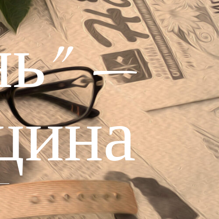
ь" —
щина