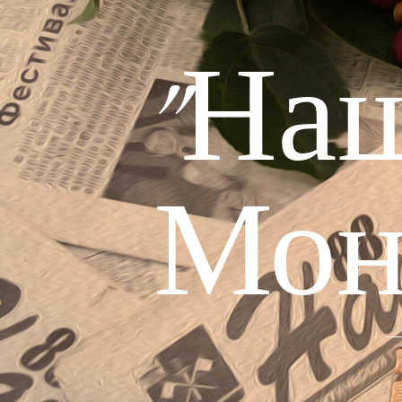
"На
Мон