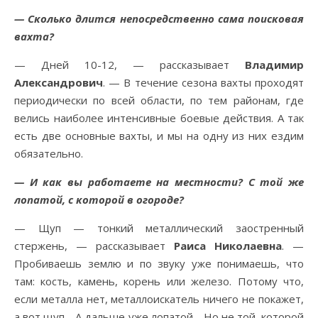
— Сколько длится непосредственно сама поисковая
вахта?
— Дней 10-12, — рассказывает
Владимир
Александрович
. — В течение сезона вахты проходят
периодически по всей области, по тем районам, где
велись наиболее интенсивные боевые действия. А так
есть две основные вахты, и мы на одну из них ездим
обязательно.
— И как вы работаете на местности? С той же
лопатой, с которой в огороде?
— Щуп — тонкий металлический заостренный
стержень, — рассказывает
Раиса Николаевна
. —
Пробиваешь землю и по звуку уже понимаешь, что
там: кость, камень, корень или железо. Потому что,
если металла нет, металлоискатель ничего не покажет,
а вот щуп… А дальше уже лопатой… Но не той, которой