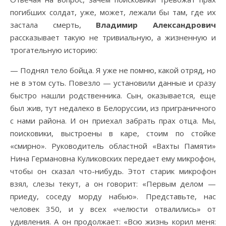
погибших солдат, уже, может, лежали бы там, где их
застала смерть,
Владимир Александрович
рассказывает такую не тривиальную, а жизненную и
трогательную историю:
— Поднял тело бойца. Я уже не помню, какой отряд, но
не в этом суть. Повезло — установили данные и сразу
быстро нашли родственника. Сын, оказывается, еще
был жив, тут недалеко в Белоруссии, из приграничного
с нами района. И он приехал забрать прах отца. Мы,
поисковики, выстроены в каре, стоим по стойке
«смирно». Руководитель областной «Вахты Памяти»
Нина Германовна Куликовских передает ему микрофон,
чтобы он сказал что-нибудь. Этот старик микрофон
взял, слезы текут, а он говорит: «Первым делом —
приеду, соседу морду набью». Представьте, нас
человек 350, и у всех «челюсти отвалились» от
удивления. А он продолжает: «Всю жизнь корил меня: