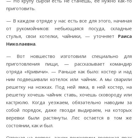
— Но крупу сырой есть не станешь, ее нужно как-то
приготовить.
— В каждом отряде у нас есть все для этого, начиная
от рукомойников: небьющаяся посуда, складные
стулья, свои котелки, чайники, — уточняет
Раиса
Николаевна
.
— Вот новшество изготовили специально для
приготовления пищи, — рассказывает командир
отряда «Кривичи». — Раньше как было: костер и над
ним подвешивали котелок или чайник. А мы сварили
решетку на ножках. Под ней ямка, в ней костер, на
решетку хочешь чайник ставь, хочешь сковороду или
кастрюлю. Когда уезжаем, обязательно наводим за
собой порядок, даже гвозди выдираем, на которых
веревки были растянуты. Лес остается в том же
состоянии, как и был.
Отвечая на вопрос, зачем поисковики тревожат прах