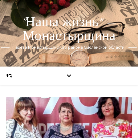
"Наша жизнь" —
Монастырщина
Газета Монастырщинского района Смоленской области