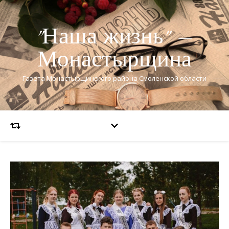
"Наша жизнь" —
Монастырщина
Газета Монастырщинского района Смоленской области