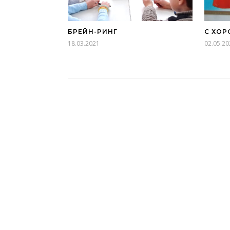
БРЕЙН-РИНГ
С ХОР
18.03.2021
02.05.20