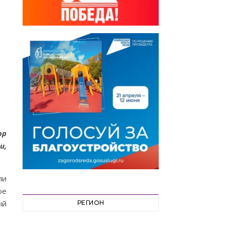
ор
и,
ли
ое
ый
РЕГИОН