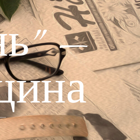
ь" —
щина