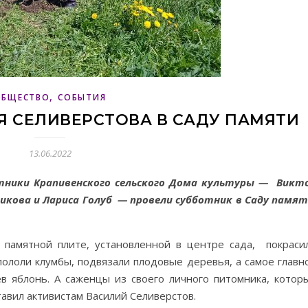
,
ОБЩЕСТВО
СОБЫТИЯ
 СЕЛИВЕРСТОВА В САДУ ПАМЯТИ
13.06.2022
тники Крапивенского
сельского Дома культуры — Викт
викова и Лариса Голуб — провели субботник
в Саду памят
памятной плите, установленной в центре сада, покраси
пололи клумбы, подвязали плодовые деревья, а самое главн
 яблонь. А саженцы из своего личного питомника, котор
тавил активистам Василий Селиверстов.