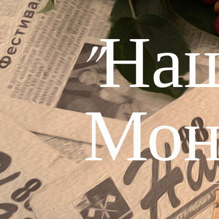
"На
Мон