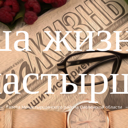
ша жизн
астыр
Газета Монастырщинского района Смоленской области