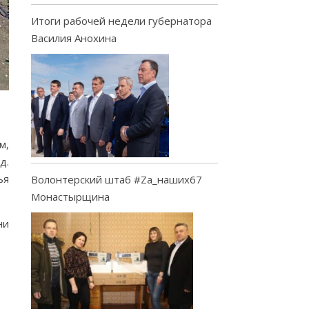
Итоги рабочей недели губернатора
Василия Анохина
м,
д.
ья
Волонтерский штаб #Za_наших67
Монастырщина
ни