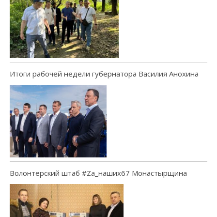
Итоги рабочей недели губернатора Василия Анохина
Волонтерский штаб #Za_наших67 Монастырщина