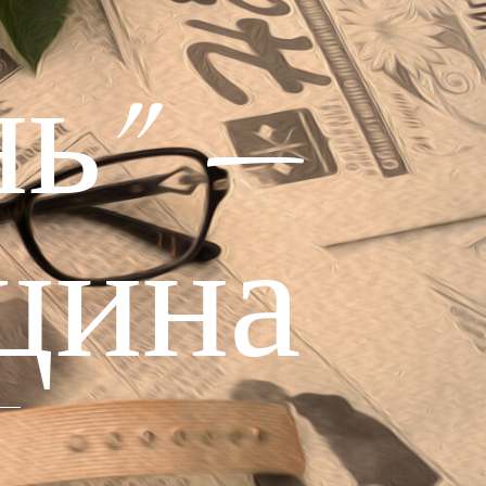
ь" —
щина