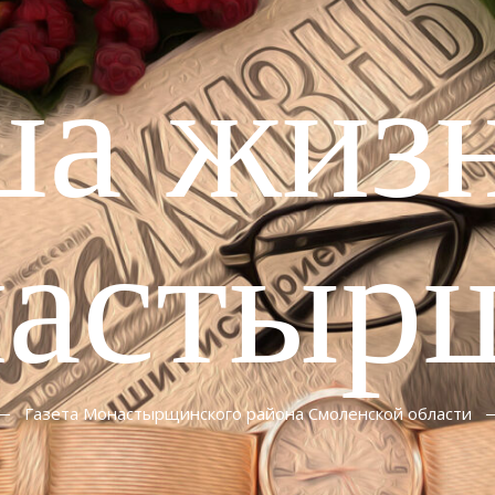
ша жизн
астыр
Газета Монастырщинского района Смоленской области