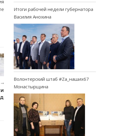
ия
Итоги рабочей недели губернатора
те
Василия Анохина
Волонтерский штаб #Za_наших67
Е
Монастырщина
ТИ
ЁД