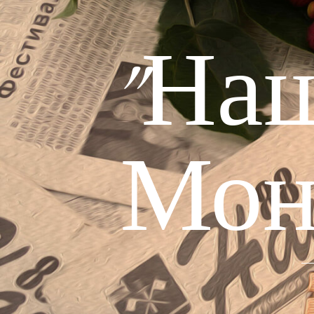
"На
Мон