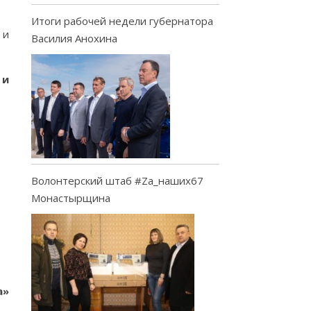
Итоги рабочей недели губернатора
 и
Василия Анохина
 и
Волонтерский штаб #Za_наших67
Монастырщина
а»