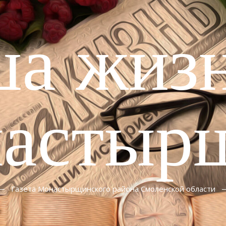
ша жизн
астыр
Газета Монастырщинского района Смоленской области