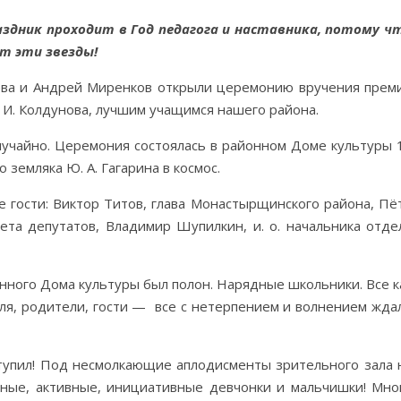
аздник проходит в Год педагога и наставника, потому ч
т эти звезды!
ва и Андрей Миренков открыли церемонию вручения прем
. И. Колдунова, лучшим учащимся нашего района.
лучайно. Церемония состоялась в районном Доме культуры 
 земляка Ю. А. Гагарина в космос.
 гости: Виктор Титов, глава Монастырщинского района, Пё
ета депутатов, Владимир Шупилкин, и. о. начальника отде
ного Дома культуры был полон. Нарядные школьники. Все к
ля, родители, гости — все с нетерпением и волнением жда
тупил! Под несмолкающие аплодисменты зрительного зала 
ные, активные, инициативные девчонки и мальчишки! Мно