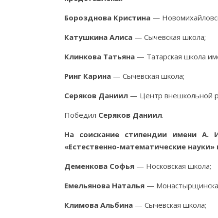
Борозднова Кристина
— Новомихайловск
Катушкина Алиса
— Сычевская школа;
Клинкова Татьяна
— Татарская школа им
Ринг Карина
— Сычевская школа;
Серяков Даниил
— Центр внешкольной р
Победил
Серяков Даниил
.
На соискание стипендии имени А. 
«Естественно-математические науки» 
Деменкова Софья
— Носковская школа;
Емельянова Наталья
— Монастырщинская 
Климова Альбина
— Сычевская школа;