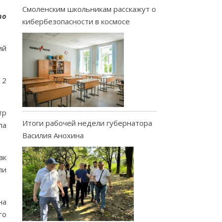
Смоленским школьникам расскажут о
то
кибербезопасности в космосе
ий
12
тр
Итоги рабочей недели губернатора
ла
Василия Анохина
ак
ли
на
го