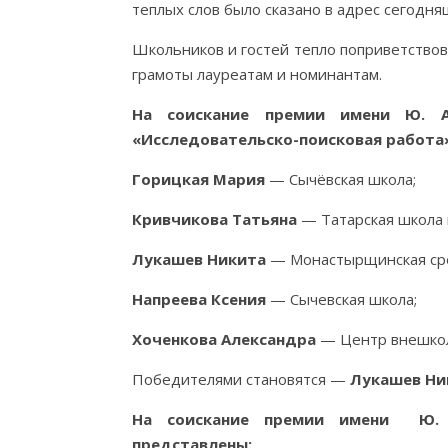
теплых слов было сказано в адрес сегодня
Школьников и гостей тепло поприветствов
грамоты лауреатам и номинантам.
На соискание премии имени Ю. А
«Исследовательско-поисковая работа
Горицкая Мария
— Сычёвская школа;
Кривчикова Татьяна
— Татарская школа и
Лукашев Никита
— Монастырщинская сред
Напреева Ксения
— Сычевская школа;
Хоченкова Александра
— Центр внешкол
Победителями становятся —
Лукашев Ни
На соискание премии имени Ю. А
представлены: