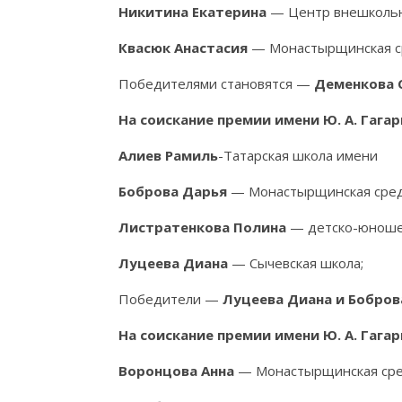
Никитина Екатерина
— Центр внешкольн
Квасюк Анастасия
— Монастырщинская сре
Победителями становятся —
Деменкова С
На соискание премии имени Ю. А. Гага
Алиев Рамиль
-Татарская школа име
Боброва Дарья
— Монастырщинская средн
Листратенкова Полина
— детско-юношес
Луцеева Диана
— Сычевская школа;
Победители —
Луцеева Диана и Бобров
На соискание премии имени Ю. А. Гага
Воронцова Анна
— Монастырщинская сред