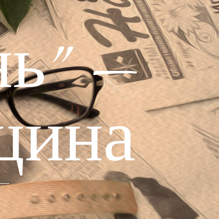
ь" —
щина