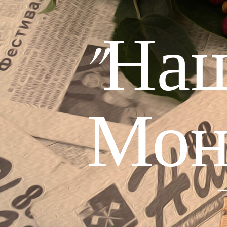
"На
Мон