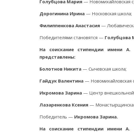
Голубцова Мария
— Новомихайловская с
Дорогинина Ирина
— Носковская школа;
Филиппенкова Анастасия
— Любавическая
Победителями становятся —
Голубцова М
На соискание стипендии имени А.
представлены:
Болотнов Никита
— Сычевская школа;
Гайдук Валентина
— Новомихайловская с
Икромова Зарина
— Центр внешкольной
Лазаренкова Ксения
— Монастырщинская 
Победитель —
Икромова Зарина.
На соискание стипендии имени А. 