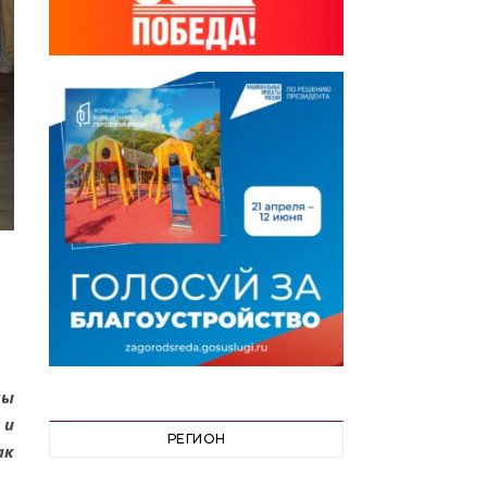
мы
 и
РЕГИОН
ак