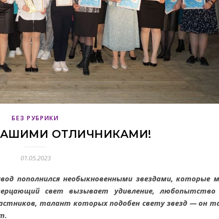
БЕЗ РУБРИКИ
НАШИМИ ОТЛИЧНИКАМИ!
01.05.2023
свод
пополнился необыкновенными звездами,
которые 
ерцающий свет вызывает удивление,
любопытство
частников, талант
которых подобен свету звезд — он т
т.