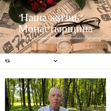
"Наша жизнь" —
Монастырщина
Газета Монастырщинского района Смоленской области