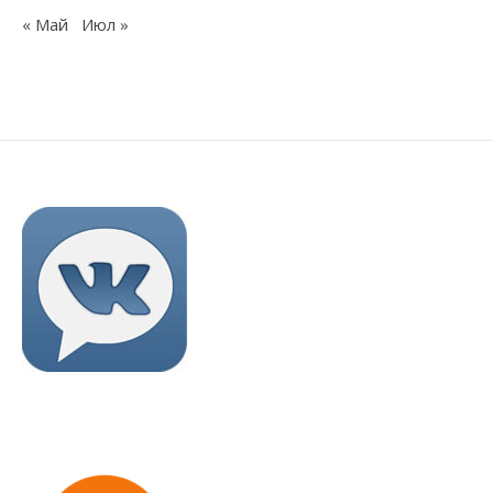
« Май
Июл »