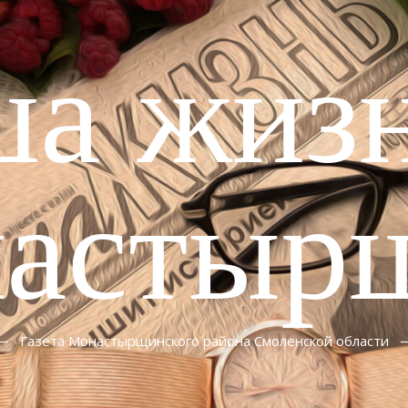
ша жизн
астыр
Газета Монастырщинского района Смоленской области