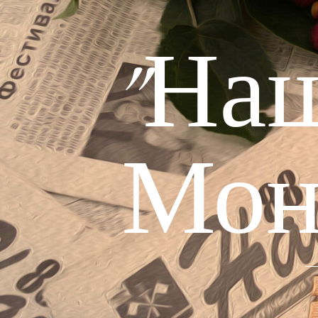
"На
Мон