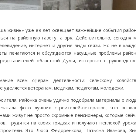
ша жизнь» уже 89 лет освещает важнейшие события район
ься на районную газету, а зря. Действительно, сегодня 
левидение, интернет и другие виды связи. Но не в кажд
зеты печатаются и обсуждаются насущные проблемы район
представителей областной Думы, интервью с руководств
ние всем сферам деятельности: сельскому хозяйств
е уделяется ветеранам, медикам, педагогам, молодёжи.
роителя. Районка очень удачно подобрала материалы о люд
ечатала фото лучших строителей-ветеранов, что вызва
 нами живут не просто скромные пенсионеры, которые сейч
ов, трудятся на своих грядках и получают неплохой урожа
троители. Это Люся Федоренкова, Татьяна Иванова, Зи