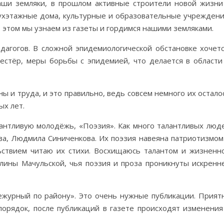
аши земляки, в прошлом активные строители новой жизни
ухэтажные дома, культурные и образовательные учреждени
б этом мы узнаем из газеты и гордимся нашими земляками.
дагогов. В сложной эпидемиологической обстановке хочетс
естёр, меры борьбы с эпидемией, что делается в области
ы и труда, и это правильно, ведь совсем немного их остало
ых лет.
лантливую молодёжь, «Поэзия». Как много талантливых люд
ва, Людмила Синиченкова. Их поэзия навеяна патриотизмом
ствием читаю их стихи. Восхищаюсь талантом и жизненн
лины Мачульской, чья поэзия и проза проникнуты искренн
ежурный по району». Это очень нужные публикации. Прият
порядок, после публикаций в газете происходят изменения