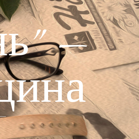
ь" —
щина