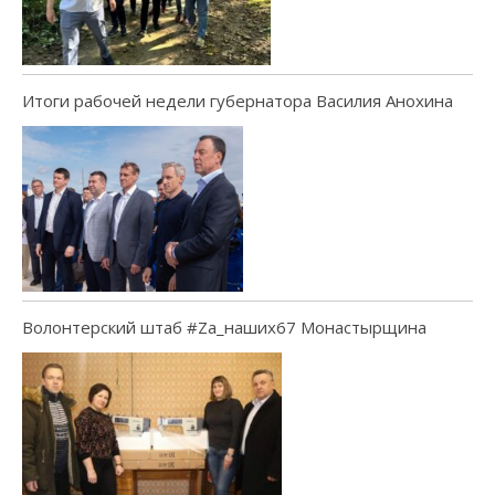
Итоги рабочей недели губернатора Василия Анохина
Волонтерский штаб #Za_наших67 Монастырщина