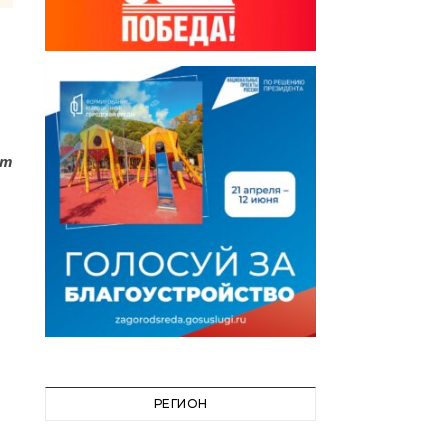
ет
РЕГИОН