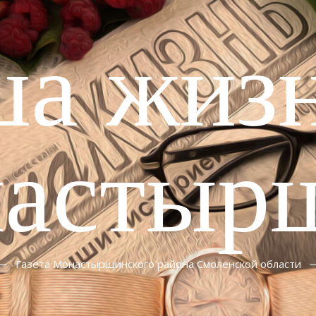
ша жизн
астыр
Газета Монастырщинского района Смоленской области