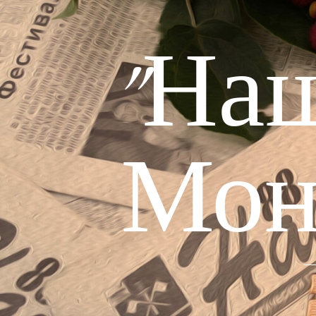
"На
Мон