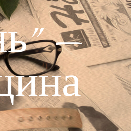
ь" —
щина