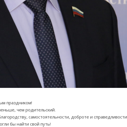
ым праздником!
 меньше, чем родительский.
благородству, самостоятельности, доброте и справедливости
огли бы найти свой путь!