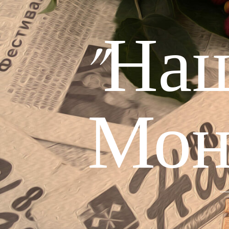
"На
Мон