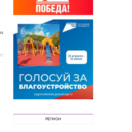
на
21
РЕГИОН