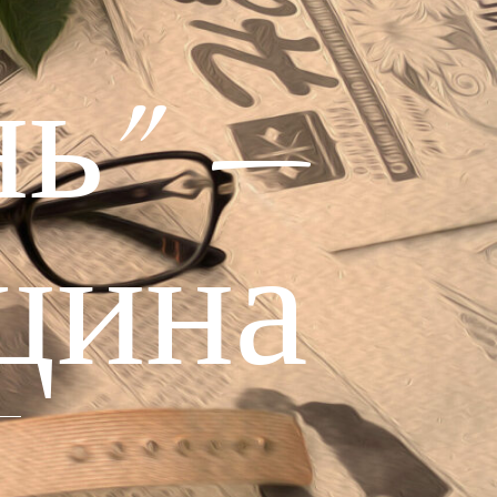
ь" —
щина