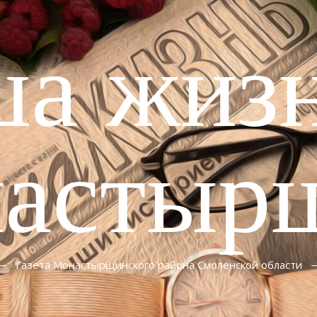
ша жизн
астыр
Газета Монастырщинского района Смоленской области