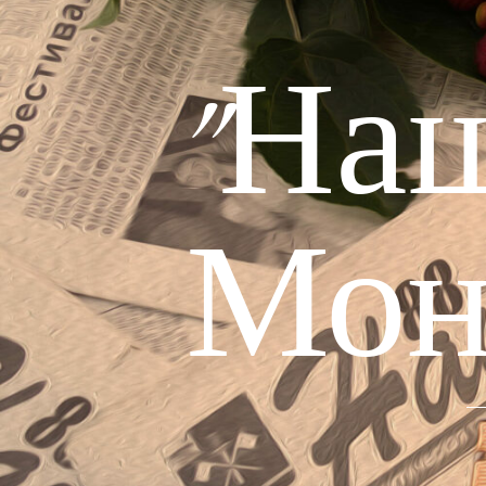
"На
Мон