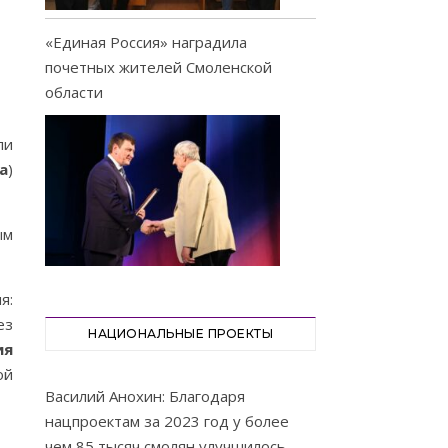
«Единая Россия» наградила
почетных жителей Смоленской
области
ли
а
)
ым
я:
ез
НАЦИОНАЛЬНЫЕ ПРОЕКТЫ
ия
ой
Василий Анохин: Благодаря
нацпроектам за 2023 год у более
чем 85 тысяч смолян улучшилось