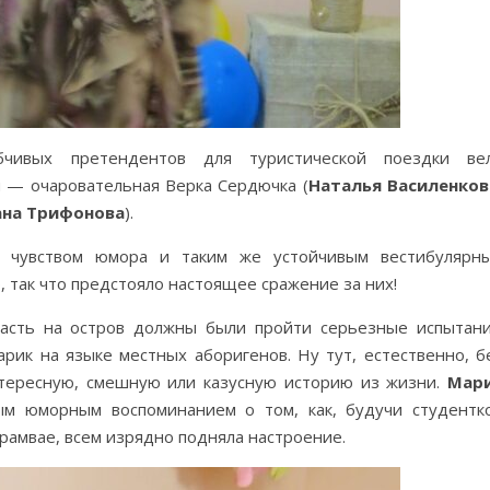
чивых претендентов для туристической поездки ве
 — очаровательная Верка Сердючка (
Наталья Василенков
ана Трифонова
).
м чувством юмора и таким же устойчивым вестибулярн
, так что предстояло настоящее сражение за них!
асть на остров должны были пройти серьезные испытани
ик на языке местных аборигенов. Ну тут, естественно, б
нтересную, смешную или казусную историю из жизни.
Мар
м юморным воспоминанием о том, как, будучи студентк
трамвае, всем изрядно подняла настроение.