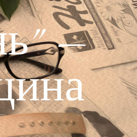
ь" —
щина