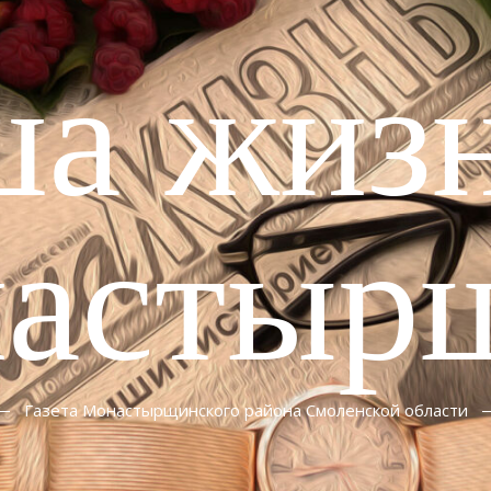
ша жизн
астыр
Газета Монастырщинского района Смоленской области