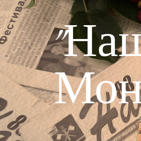
"На
Мон