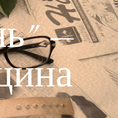
ь" —
щина