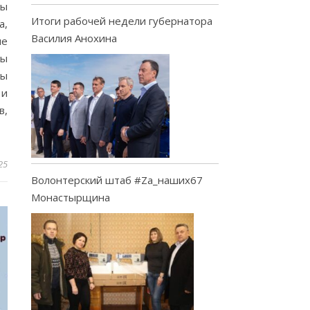
мы
Итоги рабочей недели губернатора
а,
Василия Анохина
ые
мы
ны
 и
в,
25
Волонтерский штаб #Za_наших67
Монастырщина