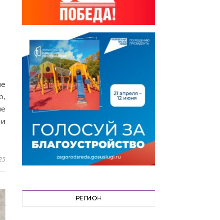
ие
р,
ие
 и
25
РЕГИОН