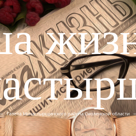
ша жизн
астыр
Газета Монастырщинского района Смоленской области