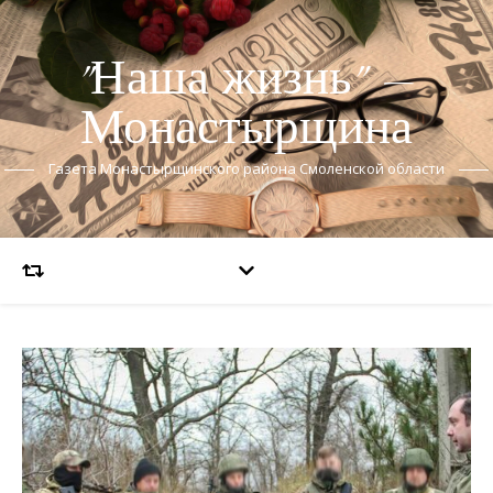
"Наша жизнь" —
Монастырщина
Газета Монастырщинского района Смоленской области