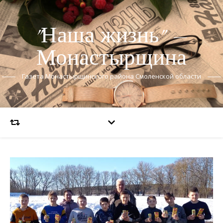
"Наша жизнь" —
Монастырщина
Газета Монастырщинского района Смоленской области