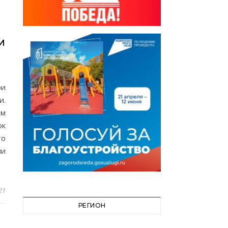
И
ри
и.
ом
ок
то
ни
21
РЕГИОН