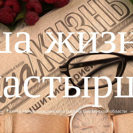
ша жизн
астыр
Газета Монастырщинского района Смоленской области