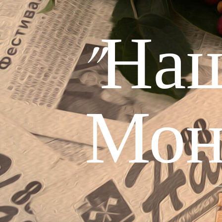
"На
Мон