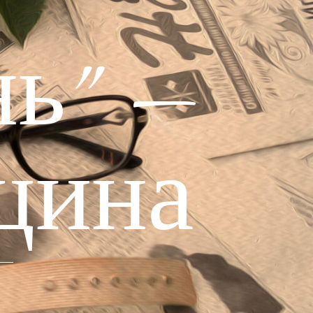
ь" —
щина