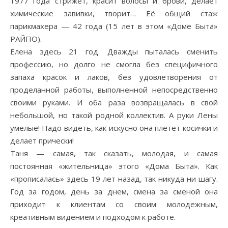
1977 года стрижет, красит волосы и брови, делает
химические завивки, творит… Её общий стаж
парикмахера — 42 года (15 лет в этом «Доме Быта»
РАЙПО).
Елена здесь 21 год. Дважды пыталась сменить
профессию, но долго не смогла без специфичного
запаха красок и лаков, без удовлетворения от
проделанной работы, выполненной непосредственно
своими руками. И оба раза возвращалась в свой
небольшой, но такой родной коллектив. А руки Лены
умелые! Надо видеть, как искусно она плетёт косички и
делает прически!
Таня — самая, так сказать, молодая, и самая
постоянная «жительница» этого «Дома Быта». Как
«прописалась» здесь 19 лет назад, так никуда ни шагу.
Год за годом, день за днем, смена за сменой она
приходит к клиентам со своим молодежным,
креативным видением и подходом к работе.