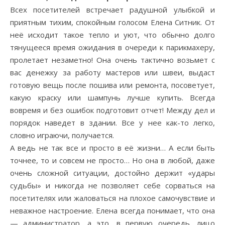
Всех посетителей встречает радушной улыбкой и
приятным тихим, спокойным голосом Елена Ситник. От
неё исходит такое тепло и уют, что обычно долго
тянущееся время ожидания в очереди к парикмахеру,
пролетает незаметно! Она очень тактично возьмет с
вас денежку за работу мастеров или швеи, выдаст
готовую вещь после пошива или ремонта, посоветует,
какую краску или шампунь лучше купить. Всегда
вовремя и без ошибок подготовит отчет! Между дел и
порядок наведет в здании. Все у нее как-то легко,
словно играючи, получается.
А ведь не так все и просто в её жизни… А если быть
точнее, то и совсем не просто… Но она в любой, даже
очень сложной ситуации, достойно держит «удары
судьбы» и никогда не позволяет себе сорваться на
посетителях или жаловаться на плохое самочувствие и
неважное настроение. Елена всегда понимает, что она
— администратор, а это, в первую очередь, лицо