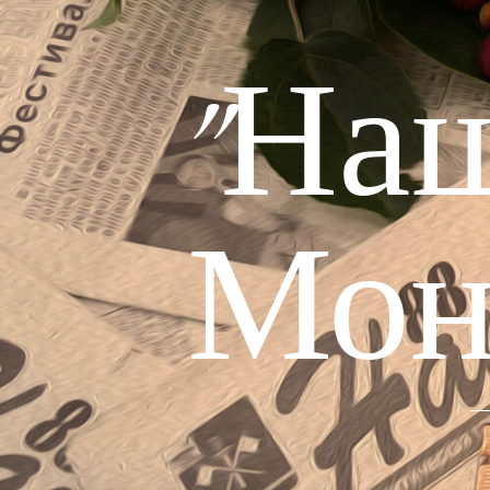
"На
Мон