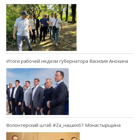
Итоги рабочей недели губернатора Василия Анохина
Волонтерский штаб #Za_наших67 Монастырщина