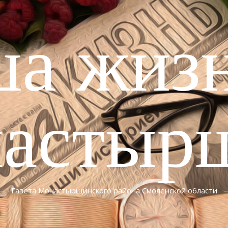
ша жизн
астыр
Газета Монастырщинского района Смоленской области