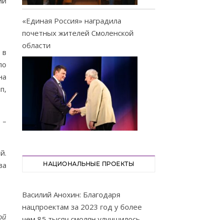
ий
«Единая Россия» наградила
почетных жителей Смоленской
области
 в
ло
на
п,
–
й.
НАЦИОНАЛЬНЫЕ ПРОЕКТЫ
ва
Василий Анохин: Благодаря
нацпроектам за 2023 год у более
ой
чем 85 тысяч смолян улучшилось