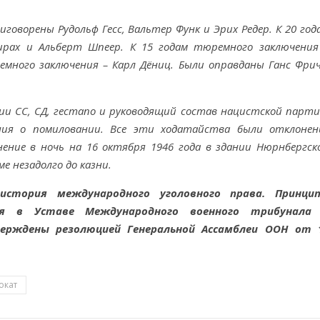
оворены Рудольф Гесс, Вальтер Функ и Эрих Редер. К 20 год
рах и Альберт Шпеер. К 15 годам тюремного заключения
много заключения – Карл Дёниц. Были оправданы Ганс Фрич
и СС, СД, гестапо и руководящий состав нацистской парти
ия о помиловании. Все эти ходатайства были отклонен
ение в ночь на 16 октября 1946 года в здании Нюрнбергск
 незадолго до казни.
 история международного уголовного права. Принци
ся в Уставе Международного военного трибунала
ерждены резолюцией Генеральной Ассамблеи ООН от 
окат