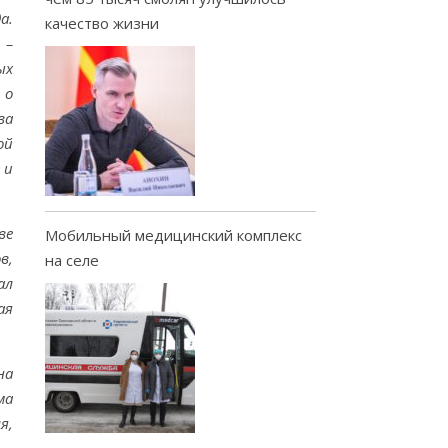
а.
качество жизни
 –
ых
 о
ва
ой
 и
ве
Мобильный медицинский комплекс
в,
на селе
ал
ая
на
ма
я,