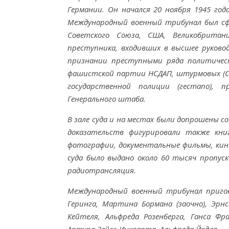
Германии. Он начался 20 ноября 1945 год
Международный военный трибунал был сф
Советского Союза, США, Великобрита
преступника, входивших в высшее руково
признании преступными ряда политическ
фашистской партии НСДАП, штурмовых (СА)
государственной полиции (гестапо), п
Генерального штаба.
В зале суда и на местах были допрошены 
доказательств фигурировали также кни
фотографии, документальные фильмы, кино
суда было выдано около 60 тысяч пропуск
радиотрансляция.
Международный военный трибунал пригово
Геринга, Мартина Бормана (заочно), Эрн
Кейтеля, Альфреда Розенберга, Ганса Фр