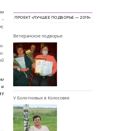
ам
ПРОЕКТ «ЛУЧШЕЕ ПОДВОРЬЕ — 2019»
 –
е,
Ветеранское подворье
и.
ы.
ой
пы
 и
11
У Болотновых в Колосовке