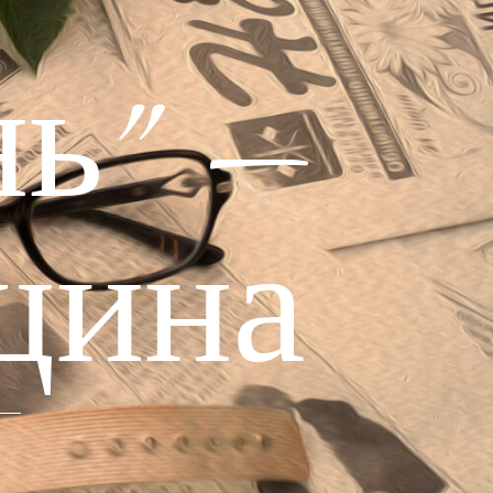
ь" —
щина