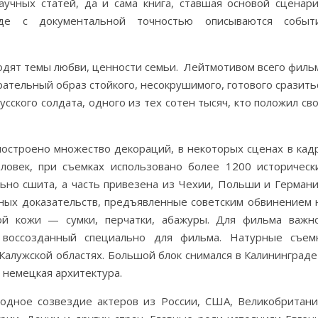
аучных статей, да и сама книга, ставшая основой сценари
где с документальной точностью описываются событ
одят темы любви, ценности семьи. Лейтмотивом всего филь
рательный образ стойкого, несокрушимого, готового сразить
сского солдата, одного из тех сотен тысяч, кто положил св
построено множество декораций, в некоторых сценах в кад
овек, при съемках использовано более 1200 историческ
ьно сшита, а часть привезена из Чехии, Польши и Германи
ных доказательств, предъявленные советским обвинением 
ой кожи — сумки, перчатки, абажуры. Для фильма важн
 воссозданный специально для фильма. Натурные съем
 Калужской областях. Большой блок снимался в Калининграде
 немецкая архитектура.
одное созвездие актеров из России, США, Великобритани