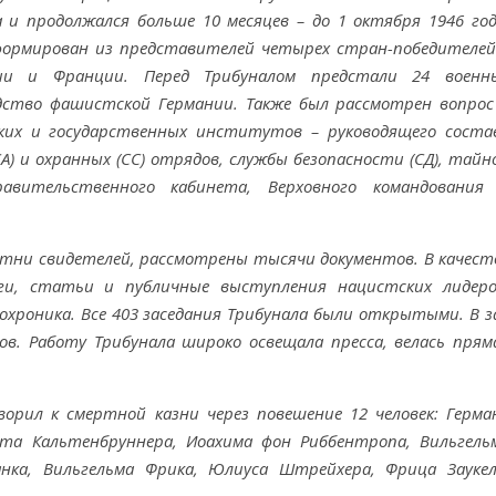
а и продолжался больше 10 месяцев – до 1 октября 1946 год
ормирован из представителей четырех стран-победителей
нии и Франции. Перед Трибуналом предстали 24 военн
дство фашистской Германии. Также был рассмотрен вопрос
их и государственных институтов – руководящего соста
 и охранных (СС) отрядов, службы безопасности (СД), тайн
равительственного кабинета, Верховного командования
сотни свидетелей, рассмотрены тысячи документов. В качест
ги, статьи и публичные выступления нацистских лидеро
хроника. Все 403 заседания Трибунала были открытыми. В з
ов. Работу Трибунала широко освещала пресса, велась прям
рил к смертной казни через повешение 12 человек: Герма
ста Кальтенбруннера, Иоахима фон Риббентропа, Вильгель
анка, Вильгельма Фрика, Юлиуса Штрейхера, Фрица Заукел