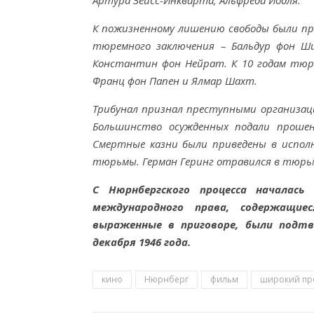
Артура Зейсс-Инкварта, Альфреда Йодля.
К пожизненному лишению свободы были приг
тюремного заключения – Бальдур фон Ши
Константин фон Нейрат. К 10 годам тюре
Франц фон Папен и Ялмар Шахт.
Трибунал признал преступными организаци
Большинство осужденных подали прошен
Смертные казни были приведены в исполн
тюрьмы. Герман Геринг отравился в тюрьме
С Нюрнбергского процесса началась
международного права, содержащие
выраженные в приговоре, были подтв
декабря 1946 года.
кино
Нюрнберг
фильм
широкий пр