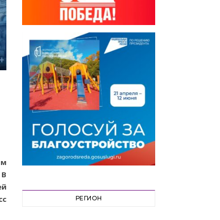
ом
 В
ей
сс
РЕГИОН