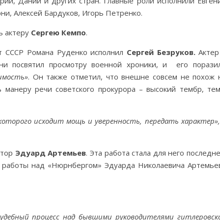
рии, Дании и других стран. Главные роли исполнили Евген
ни, Алексей Бардуков, Игорь Петренко.
ь актеру
Сергею Кемпо
.
от СССР Романа Руденко исполнил
Сергей Безруков.
Актер
ни посвятил просмотру военной хроники, и его порази
имость»
. Он также отметил, что внешне совсем не похож 
 манеру речи советского прокурора – высокий тембр, тем
.
 которого исходит мощь и уверенность, передать характер»,
итор
Эдуард Артемьев
. Эта работа стала для него последне
я работы над «Нюрнбергом» Эдуарда Николаевича Артемье
судебный процесс над бывшими руководителями гитлеровск