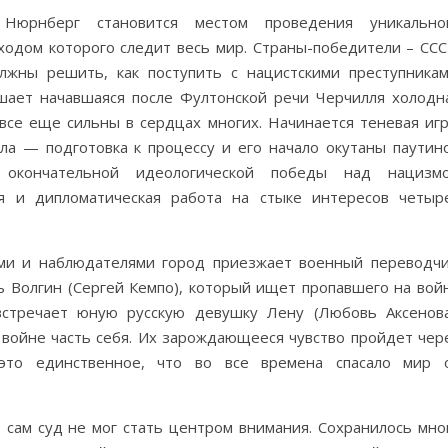
Нюрнберг становится местом проведения уникально
ходом которого следит весь мир. Страны-победители – ССС
ны решить, как поступить с нацистскими преступникам
ает начавшаяся после Фултонской речи Черчилля холодн
все еще сильны в сердцах многих. Начинается теневая игр
ла — подготовка к процессу и его начало окутаны паутин
 окончательной идеологической победы над нацизм
ая и дипломатическая работа на стыке интересов четыр
ми и наблюдателями город приезжает военный переводчи
 Волгин (Сергей Кемпо), который ищет пропавшего на вой
стречает юную русскую девушку Лену (Любовь Аксенова
на войне часть себя. Их зарождающееся чувство пройдет чер
то единственное, что во все времена спасало мир 
 сам суд не мог стать центром внимания. Сохранилось мно