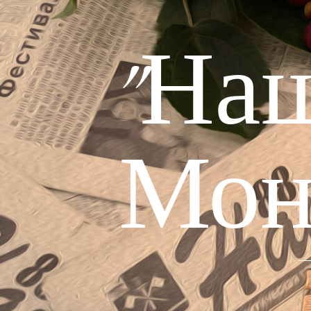
"На
Мон