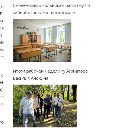
Смоленским школьникам расскажут о
го
кибербезопасности в космосе
Р,
и.
ая
а,
ой
ом
ех
Итоги рабочей недели губернатора
к,
Василия Анохина
не
),
ез
от
го