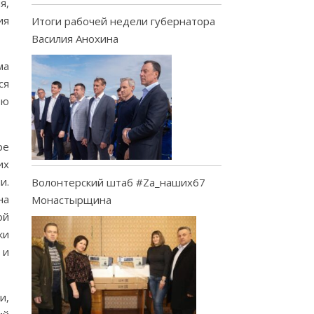
я,
ия
Итоги рабочей недели губернатора
Василия Анохина
ма
ся
ою
ре
их
и.
Волонтерский штаб #Za_наших67
на
Монастырщина
ой
ки
 и
и,