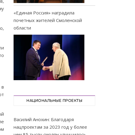
в,
му
«Единая Россия» наградила
почетных жителей Смоленской
области
о,
ти
то
 в
от
НАЦИОНАЛЬНЫЕ ПРОЕКТЫ
ой
Василий Анохин: Благодаря
ле
нацпроектам за 2023 год у более
ом
чем 85 тысяч смолян улучшилось