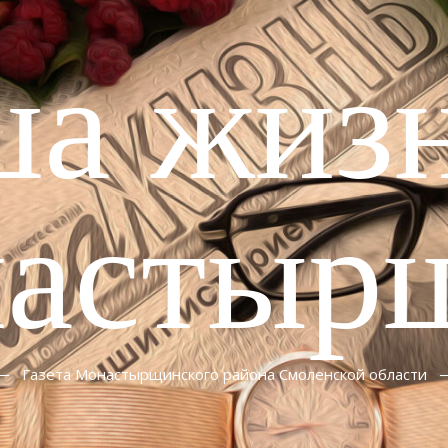
ша жизн
астыр
Газета Монастырщинского района Смоленской области