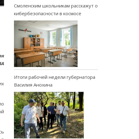
Смоленским школьникам расскажут о
кибербезопасности в космосе
ан
ВА
Итоги рабочей недели губернатора
их
Василия Анохина
ло
ой
сь