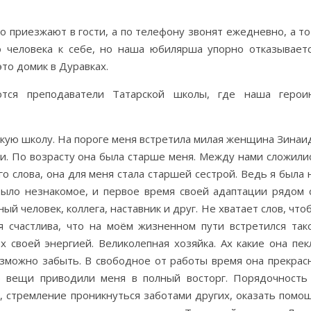
о приезжают в гости, а по телефону звонят ежедневно, а то
о человека к себе, но наша юбилярша упорно отказываетс
это домик в Дуравках.
ся преподаватели Татарской школы, где наша герои
скую школу. На пороге меня встретила милая женщина Зинаи
и. По возрасту она была старше меня. Между нами сложили
о слова, она для меня стала старшей сестрой. Ведь я была 
 было незнакомое, и первое время своей адаптации рядом 
й человек, коллега, наставник и друг. Не хватает слов, что
я счастлива, что на моём жизненном пути встретился так
 своей энергией. Великолепная хозяйка. Ах какие она пек
озможно забыть. В свободное от работы время она прекрас
ю вещи приводили меня в полный восторг. Порядочность
, стремление проникнуться заботами других, оказать помо