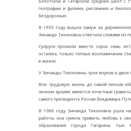
Бохотской и Татарской средних школ с 1
географии и физики, рисования и биоло
бездорожью.
В 1955 году вышла замуж за деревенского
Зинаида Тихоновна ответила словами из пе
Супруги прожили вместе сорок семь лет
остались только теплые воспоминания. Он
в жизни.
У Зинаиды Тихоновны трое внуков и двое 
Всю трудовую жизнь до самой пенсии юби
личном архиве имеются почетные грамоты 
самого президента России Владимира Пут
В 1986 году Зинаида Тихоновна ушла на
работы она сумела привить любовь к св
образования города Гагарина. Сын