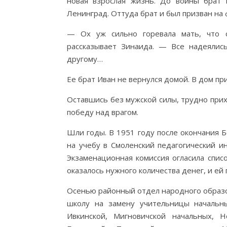
новая взрослая жизнь. До войны брат 
Ленинград. Оттуда брат и был призван на 
— Ох уж сильно горевала мать, что 
рассказывает Зинаида. — Все надеялись
другому…
Ее брат Иван не вернулся домой. В дом пр
Оставшись без мужской силы, трудно прихо
победу над врагом.
Шли годы. В 1951 году после окончания 
на учебу в Смоленский педагогический ин
Экзаменационная комиссия огласила спис
оказалось нужного количества денег, и е
Осенью районный отдел народного образо
школу на замену учительницы начальны
Ивкинской, Мигновичской начальных, Но