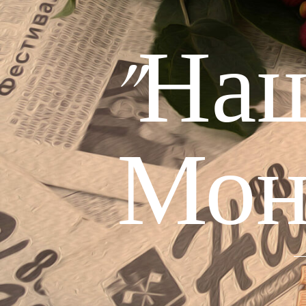
"На
Мон