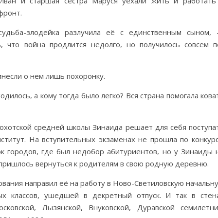
Иван и старшая сестра Маруся уехали жить и работать
фронт.
судьба-злодейка разлучила её с единственным сыном,
, что война продлится недолго, но получилось совсем п
инесли о нем лишь похоронку.
дилось, а кому тогда было легко? Вся страна помогала кова
Бохотской средней школы Зинаида решает для себя поступа
ститут. На вступительных экзаменах не прошла по конкурс
ок городов, где был недобор абитуриентов, но у Зинаиды 
й пришлось вернуться к родителям в свою родную деревню.
вания направил её на работу в Ново-Светиловскую начальн
х классов, ушедшей в декретный отпуск. И так в стен
сковской, Лызянской, Внуковской, Дуравской семилетни