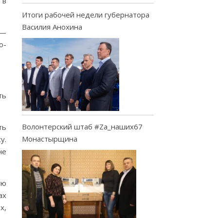
 в
Итоги рабочей недели губернатора
Василия Анохина
 —
о-
ть
Волонтерский штаб #Za_наших67
ть
Монастырщина
у.
не
ую
ах
х,