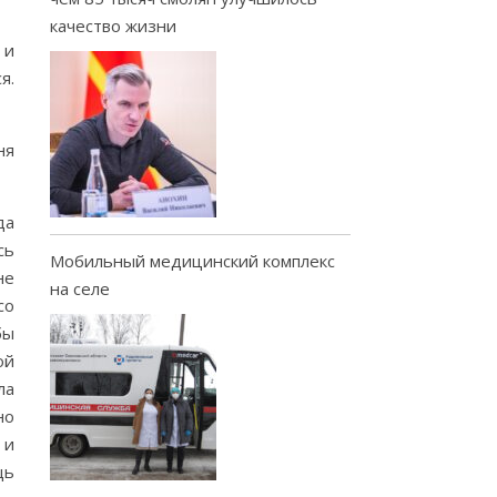
качество жизни
 и
я.
ня
да
сь
Мобильный медицинский комплекс
не
на селе
со
бы
ой
ла
но
 и
щь