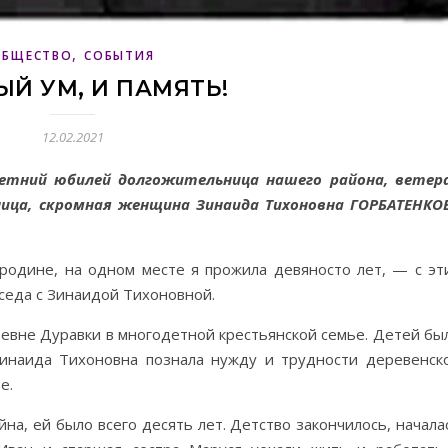
,
ОБЩЕСТВО
СОБЫТИЯ
ЫЙ УМ, И ПАМЯТЬ!
12.02.2021
летний юбилей долгожительница нашего района, ветер
ица, скромная женщина Зинаида Тихоновна ГОРБАТЕНКО
родине, на одном месте я прожила девяносто лет, — с эт
еседа с Зинаидой Тихоновной.
ревне Дуравки в многодетной крестьянской семье. Детей бы
 Зинаида Тихоновна познала нужду и трудности деревенск
е.
на, ей было всего десять лет. Детство закончилось, начала