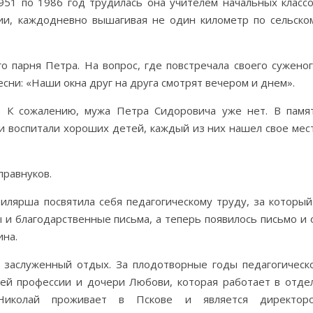
951 по 1986 год трудилась она учителем начальных классо
гии, каждодневно вышагивая не один километр по сельско
 парня Петра. На вопрос, где повстречала своего суженог
сни: «Наши окна друг на друга смотрят вечером и днем».
. К сожалению, мужа Петра Сидоровича уже нет. В памя
и воспитали хороших детей, каждый из них нашел свое мес
правнуков.
лярша посвятила себя педагогическому труду, за который
и благодарственные письма, а теперь появилось письмо и 
ина.
 заслуженный отдых. За плодотворные годы педагогическ
оей профессии и дочери Любови, которая работает в отде
 Николай проживает в Пскове и является директор