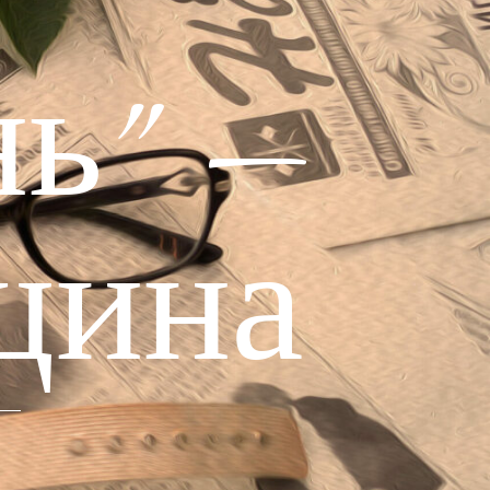
ь" —
щина