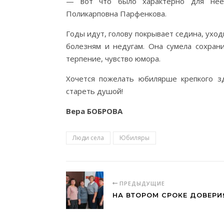
— вот что было характерно для неё
Поликарповна Парфенкова.
Годы идут, голову покрывает седина, ухо
болезням и недугам. Она сумела сохрани
терпение, чувство юмора.
Хочется пожелать юбилярше крепкого зд
стареть душой!
Вера БОБРОВА
Люди села
Юбиляры
ПРЕДЫДУЩИЕ
НА ВТОРОМ СРОКЕ ДОВЕРИ