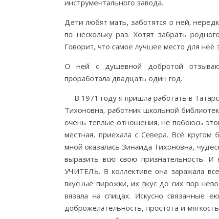
инструментального завода.
Дети любят мать, заботятся о ней, нередк
по нескольку раз. Хотят забрать родног
Говорит, что самое лучшее место для неё 
О ней с душевной добротой отзывают
проработала двадцать один год.
— В 1971 году я пришла работать в Татар
Тихоновна, работник школьной библиотек
очень теплые отношения, не побоюсь этог
местная, приехала с Севера. Всё кругом
мной оказалась Зинаида Тихоновна, чудесны
выразить всю свою признательность. И 
УЧИТЕЛЬ. В коллективе она заражала всех
вкусные пирожки, их вкус до сих пор нев
вязала на спицах. Искусно связанные е
доброжелательность, простота и мягкость