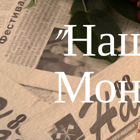
"На
Мон