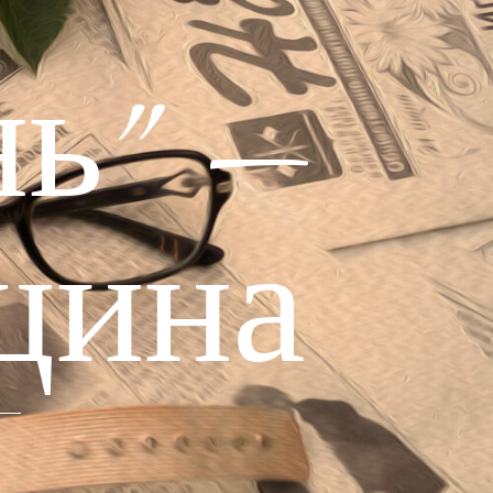
ь" —
щина