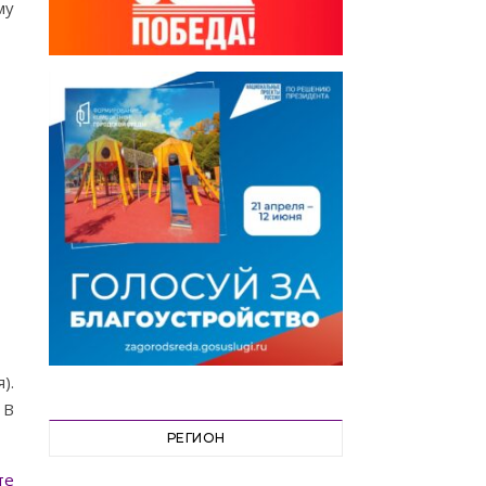
му
).
 В
РЕГИОН
те