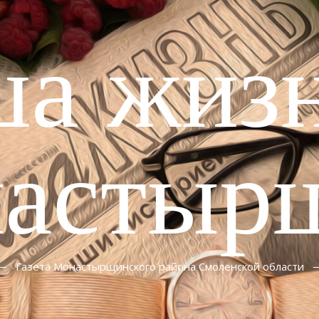
ша жизн
астыр
Газета Монастырщинского района Смоленской области